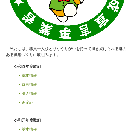
ショートステイ
デイサービス
居宅介護支援事業所
年間行事
私たちは、職員一人ひとりがやりがいを持って働き続けられる魅力
ある職場づくりに取組みます。
リンク集
令和５年度取組
プライバシーポリシー
・基本情報
・宣言情報
・法人情報
・認定証
令和元年度取組
・基本情報