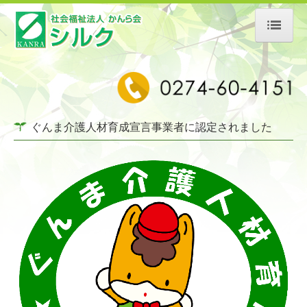
トップページ
方針・理念
施設紹介
ぐんま介護人材育成宣言事業者に認定されました
交通案内
情報公開
よくある質問
採用・募集
特別養護老人ホーム
地域密着型特別養護老人ホーム